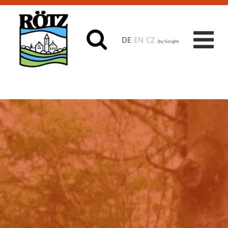
DE
EN
CZ
(by Google)