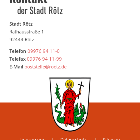
der Stadt Rötz
Stadt Rötz
Rathausstraße 1
92444 Rötz
Telefon
09976 94 11-0
Telefax
09976 94 11-99
E-Mail
poststelle@roetz.de
Impressum
Datenschutz
Sitemap