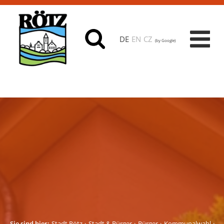
DE
EN
CZ
(by Google)
Sie sind hier:
Stadt Rötz
Stadt & Bürger
Bürger
Kommunalwahl