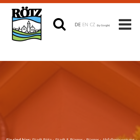
DE
EN
CZ
(by Google)
Sie sind hier:
Stadt Rötz
Stadt & Bürger
Bürger
Abfallentsorgung