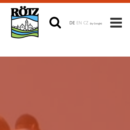
DE
EN
CZ
(by Google)