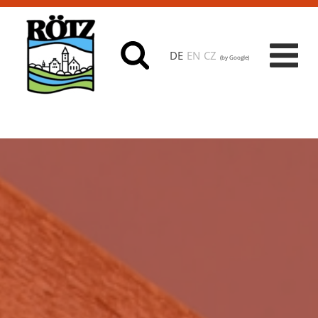
DE
EN
CZ
(by Google)