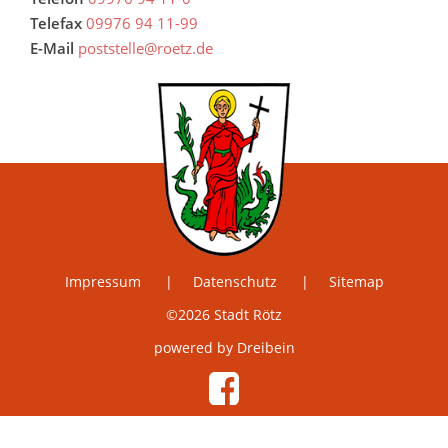
Telefax
09976 94 11-99
E-Mail
poststelle@roetz.de
Impressum
Datenschutz
Sitemap
©2026 Stadt Rötz
powered by Dreibein